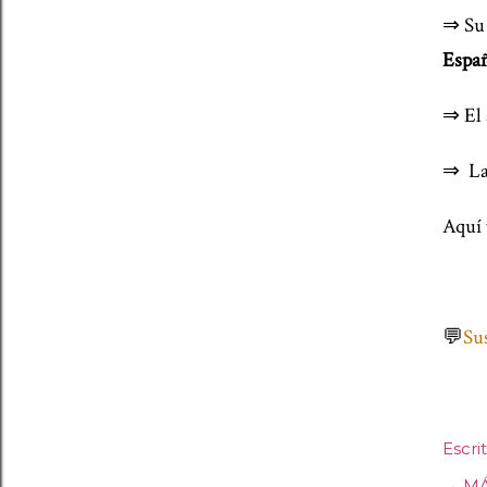
⇒ S
Espa
⇒ El 
⇒ La 
Aquí 
💬
Sus
Escri
→ MÁ