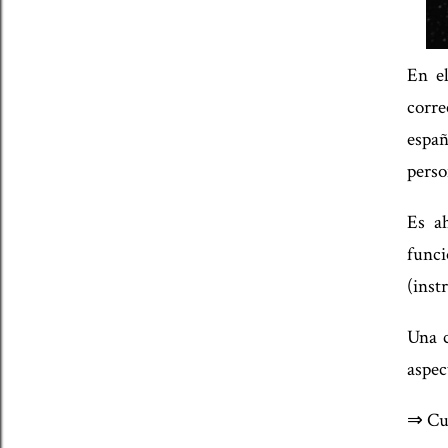
En el
corre
españ
perso
Es a
funci
(inst
Una c
aspec
⇒ Cuá