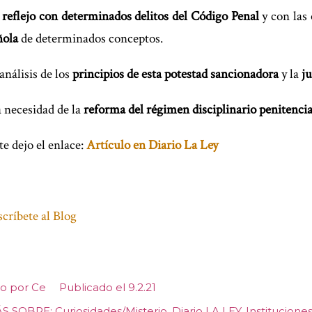
u
reflejo con determinados delitos del Código Penal
y con las
ñola
de determinados conceptos.
análisis de los
principios de esta potestad sancionadora
y la
ju
necesidad de la
reforma del régimen disciplinario penitencia
te dejo el enlace:
Artículo en Diario La Ley
críbete al Blog
to por
Ce
Publicado el
9.2.21
S SOBRE:
Curiosidades/Misterio
Diario LA LEY
Institucione