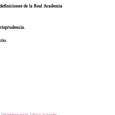
definiciones de la Real Academia
risprudencia
.
rio
.
s Penitenciarias
Otros autores