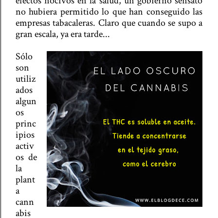
efectos nocivos en la salud, un gobierno sensato
no hubiera permitido lo que han conseguido las
empresas tabacaleras. Claro que cuando se supo a
gran escala, ya era tarde...
Sólo
son
utiliz
ados
algun
os
princ
ipios
activ
os de
la
plant
a
cann
abis